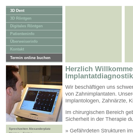
3D Dent
3D Röntgen
Digitales Röntgen
Patienteninfo
Überweiserinfo
Kontakt
Termin online buchen
Herzlich Willkomme
Implantatdiagnostik
Wir beschäftigen uns schwe
von Zahnimplantaten. Unsere
Implantologen, Zahnärzte, 
Im chirurgischen Bereich g
Sicherheit in der Therapie d
Sprechzeiten Alexanderplatz
» Gefährdeten Strukturen im